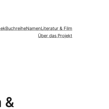
hek
Buchreihe
Namen
Literatur & Film
Über das Projekt
 &